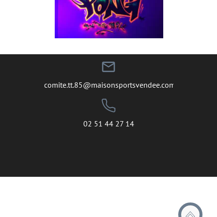
mail_outline
comite.tt.85@maisonsportsvendee.com
02 51 44 27 14